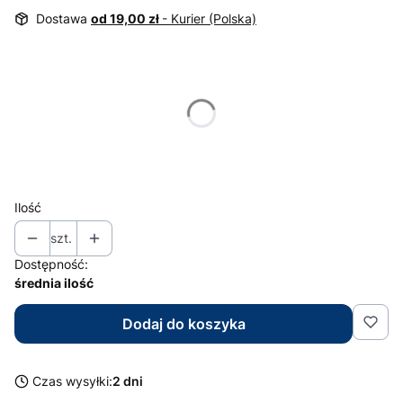
Dostawa
od 19,00 zł
- Kurier (Polska)
Wybierz wariant produktu:
Poszczególne warianty mogą różnić się ceną
*
Kolor
Wybierz
Ilość
szt.
Dostępność:
średnia ilość
Dodaj do koszyka
Czas wysyłki:
2 dni