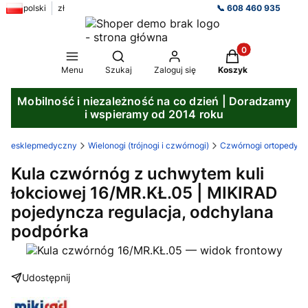
polski
zł
📞 608 460 935
Produkty w koszy
Otwórz wyszukiwarkę
Menu
Szukaj
Zaloguj się
Koszyk
Mobilność i niezależność na co dzień | Doradzamy
i wspieramy od 2014 roku
esklepmedyczny
Wielonogi (trójnogi i czwórnogi)
Czwórnogi ortopedyc
Kula czwórnóg z uchwytem kuli
łokciowej 16/MR.KŁ.05 | MIKIRAD
pojedyncza regulacja, odchylana
podpórka
Udostępnij