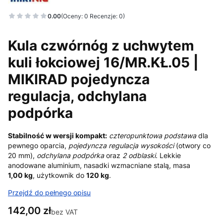
0.00
(Oceny: 0 Recenzje: 0)
Kula czwórnóg z uchwytem
kuli łokciowej 16/MR.KŁ.05 |
MIKIRAD pojedyncza
regulacja, odchylana
podpórka
Stabilność w wersji kompakt:
czteropunktowa podstawa
dla
pewnego oparcia,
pojedyncza regulacja wysokości
(otwory co
20 mm),
odchylana podpórka
oraz
2 odblaski
. Lekkie
anodowane aluminium, nasadki wzmacniane stalą, masa
1,00 kg
, użytkownik do
120 kg
.
Przejdź do pełnego opisu
Cena
142,00 zł
bez VAT