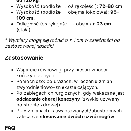
do 120 kg
.
Wysokość (podłoże → oś rękojeści):
72–86 cm
.
Wysokość (podłoże → obejma łokciowa):
95–
109 cm
.
Odległość (oś rękojeści → obejma):
23 cm
(stała).
* Wymiary mogą się różnić o ± 1 cm w zależności od
zastosowanej nasadki.
Zastosowanie
Wsparcie równowagi przy niesprawności
kończyn dolnych.
Pomocniczo: po urazach, w leczeniu zmian
zwyrodnieniowo–zniekształcających.
Po zabiegach chirurgicznych, gdy wskazane jest
odciążanie chorej kończyny
(zwykle używany
po stronie zdrowej).
Przy zmianach zaawansowanych/obustronnych
zaleca się
stosowanie dwóch czwórnogów
.
FAQ