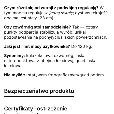
Czym różni się od wersji z podwójną regulacją?
W
tym modelu regulujesz
jedną sekcję
; dystans rękojeść–
obejma jest stały (23 cm).
Czy czwórnóg stoi samodzielnie?
Tak — cztery
punkty podparcia stabilizują wyrób; unikaj
pozostawiania na pochyłych/śliskich powierzchniach.
Jaki jest limit masy użytkownika?
Do 120 kg.
Synonimy:
kula łokciowa czwórnóg; laska
czteropunktowa z obejmą łokciową; quad laska
łokciowa.
Nie mylić z:
statywem fotograficznym/quad podem.
Bezpieczeństwo produktu
Certyfikaty i ostrzeżenie