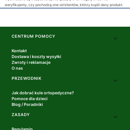
weryfikujemy, czy pochodzą one od klientów, którzy kupili dany produkt.
Linki w stopce
CENTRUM POMOCY
Kontakt
Dostawa i koszty wysyłki
Zwroty i reklamacje
O nas
PRZEWODNIK
Jak dobrać kule ortopedyczne?
Pomoce dla dzieci
Blog / Poradniki
ZASADY
Regulamin