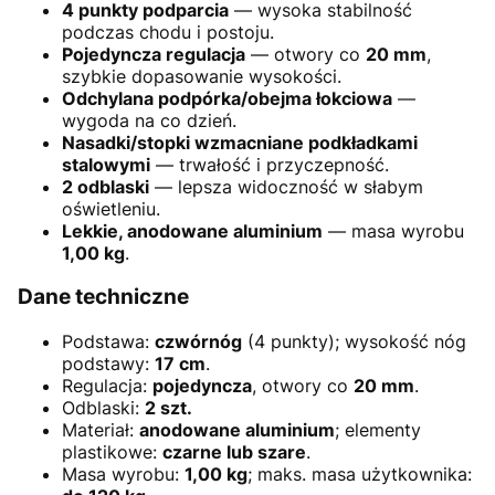
4 punkty podparcia
— wysoka stabilność
podczas chodu i postoju.
Pojedyncza regulacja
— otwory co
20 mm
,
szybkie dopasowanie wysokości.
Odchylana podpórka/obejma łokciowa
—
wygoda na co dzień.
Nasadki/stopki wzmacniane podkładkami
stalowymi
— trwałość i przyczepność.
2 odblaski
— lepsza widoczność w słabym
oświetleniu.
Lekkie, anodowane aluminium
— masa wyrobu
1,00 kg
.
Dane techniczne
Podstawa:
czwórnóg
(4 punkty); wysokość nóg
podstawy:
17 cm
.
Regulacja:
pojedyncza
, otwory co
20 mm
.
Odblaski:
2 szt.
Materiał:
anodowane aluminium
; elementy
plastikowe:
czarne lub szare
.
Masa wyrobu:
1,00 kg
; maks. masa użytkownika: