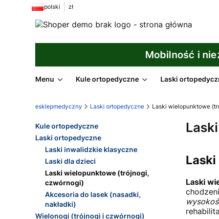
polski
zł
Mobilność i ni
Menu
Kule ortopedyczne
Laski ortopedycz
esklepmedyczny
Laski ortopedyczne
Laski wielopunktowe (tr
Laski
Kule ortopedyczne
Laski ortopedyczne
Laski inwalidzkie klasyczne
Laski
Laski dla dzieci
Laski wielopunktowe (trójnogi,
Laski w
czwórnogi)
chodzen
Akcesoria do lasek (nasadki,
wysokoś
nakładki)
rehabilita
Wielonogi (trójnogi i czwórnogi)