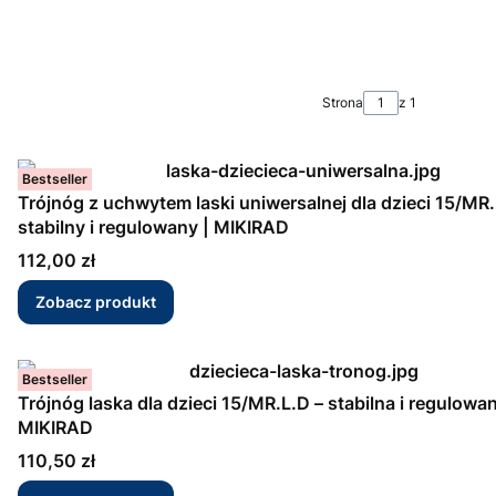
Strona
z 1
Bestseller
Trójnóg z uchwytem laski uniwersalnej dla dzieci 15/MR.
stabilny i regulowany | MIKIRAD
Cena
112,00 zł
Zobacz produkt
Bestseller
Trójnóg laska dla dzieci 15/MR.L.D – stabilna i regulowan
MIKIRAD
Cena
110,50 zł