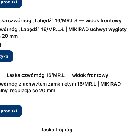
 produkt
wórnóg „Łabędź” 16/MR.L.Ł | MIKIRAD uchwyt wygięty,
a 20 mm
ł
zyka
zwórnóg z uchwytem zamkniętym 16/MR.L | MIKIRAD
lny, regulacja co 20 mm
ł
 produkt