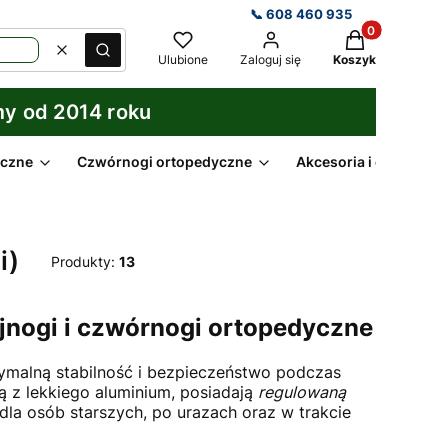
📞 608 460 935
Produkty w kos
Wyczyść
Szukaj
Ulubione
Zaloguj się
Koszyk
my od 2014 roku
yczne
Czwórnogi ortopedyczne
Akcesoria i części do k
i)
Produkty:
13
ójnogi i czwórnogi ortopedyczne
malną stabilność i bezpieczeństwo podczas
 z lekkiego aluminium, posiadają
regulowaną
dla osób starszych, po urazach oraz w trakcie