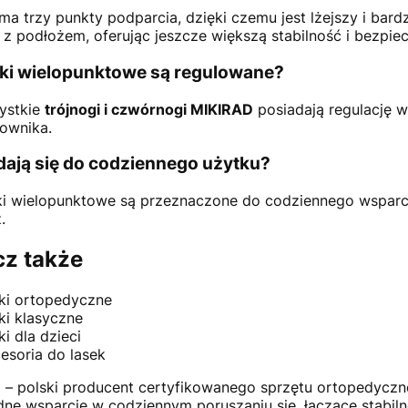
ma trzy punkty podparcia, dzięki czemu jest lżejszy i bard
 z podłożem, oferując jeszcze większą stabilność i bezpiec
ski wielopunktowe są regulowane?
ystkie
trójnogi i czwórnogi MIKIRAD
posiadają regulację 
ownika.
dają się do codziennego użytku?
ki wielopunktowe są przeznaczone do codziennego wsparc
.
z także
ki ortopedyczne
ki klasyczne
ki dla dzieci
esoria do lasek
D
– polski producent certyfikowanego sprzętu ortopedyczne
ne wsparcie w codziennym poruszaniu się, łączące stabiln