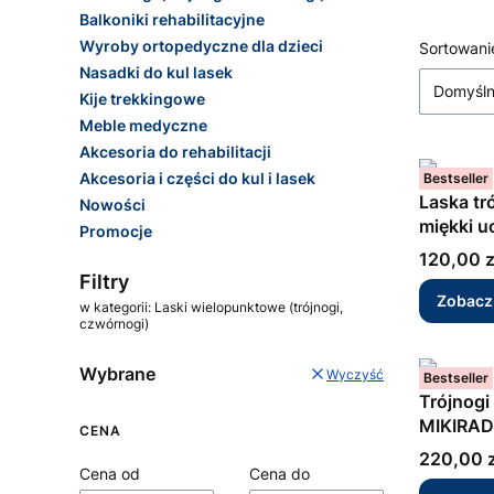
Balkoniki rehabilitacyjne
Wyroby ortopedyczne dla dzieci
Lista
Sortowani
Nasadki do kul lasek
Domyśl
Kije trekkingowe
Meble medyczne
Akcesoria do rehabilitacji
Akcesoria i części do kul i lasek
Bestseller
Laska tr
Nowości
miękki u
Promocje
Koniec menu
Cena
120,00 z
Filtry
Zobacz
w kategorii: Laski wielopunktowe (trójnogi,
czwórnogi)
Wybrane
Wyczyść
Bestseller
Trójnogi 
MIKIRAD
CENA
Cena
220,00 z
Cena od
Cena do