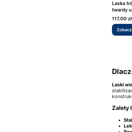
Laska tr
twardy 
Cena
117,00 zł
Zobacz
Dlacz
Laski w
stabiliz
konstruk
Zalety
Sta
Lek
Re