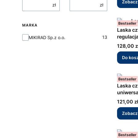
Zobacz
zł
zł
Bestseller
MARKA
Laska cz
regulacj
Marka
13
MIKIRAD Sp.z o.o.
Cena
128,00 z
Do kos
Bestseller
Laska c
uniwersa
Cena
121,00 z
Zobacz
Bestseller