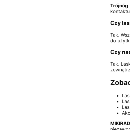
Trójnóg
kontaktu
Czy la
Tak. Wsz
do użytk
Czy na
Tak. Las
zewnątrz
Zobac
Las
Las
Las
Akc
MIKIRA
niezawod