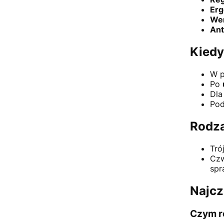
Erg
Wer
Ant
Kiedy
W 
Po
Dl
Po
Rodza
Tró
Czw
spr
Najcz
Czym r