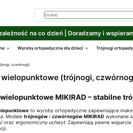
ezależność na co dzień | Doradzamy i wspiera
ne
Wyroby ortopedyczne dla dzieci
Trójnogi ortoped
ójnogi, czwórnogi)
 wielopunktowe (trójnogi, czwórnog
 wielopunktowe MIKIRAD – stabilne tr
ielopunktowe
to wyroby ortopedyczne zapewniające maksy
ia. Modele
trójnogów
i
czwórnogów MIKIRAD
wykonane są
ć
oraz
ergonomiczny uchwyt
. Zapewniają pewne wsparcie 
cji.