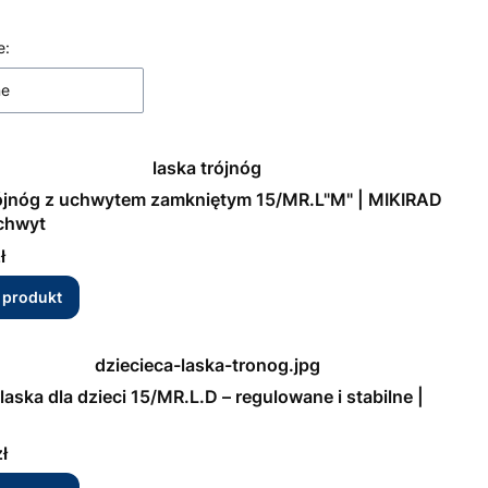
 produktów
e:
ne
ójnóg z uchwytem zamkniętym 15/MR.L"M" | MIKIRAD
chwyt
ł
 produkt
laska dla dzieci 15/MR.L.D – regulowane i stabilne |
ł