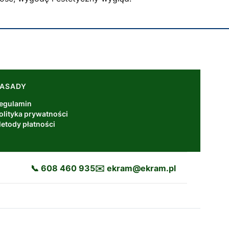
ASADY
egulamin
olityka prywatności
etody płatności
📞 608 460 935
✉️ ekram@ekram.pl