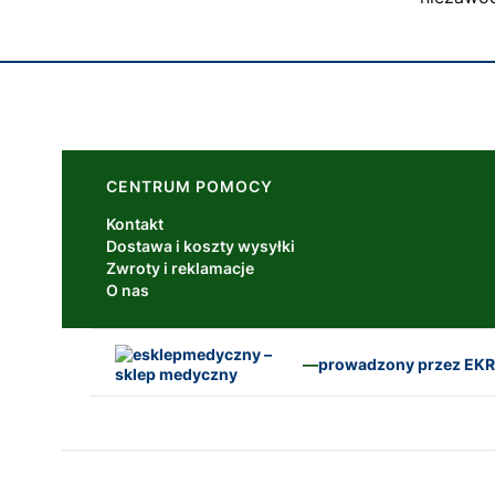
Linki w stopce
CENTRUM POMOCY
Kontakt
Dostawa i koszty wysyłki
Zwroty i reklamacje
O nas
—
prowadzony przez EKR