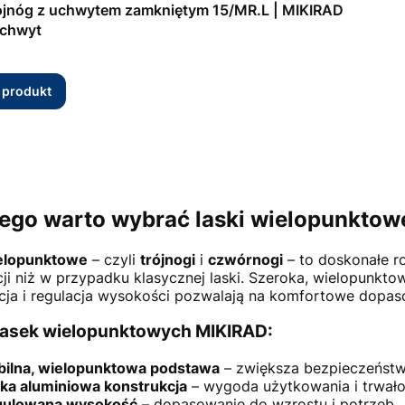
ójnóg z uchwytem zamkniętym 15/MR.L | MIKIRAD
uchwyt
 produkt
ego warto wybrać laski wielopunkto
ielopunktowe
– czyli
trójnogi
i
czwórnogi
– to doskonałe ro
acji niż w przypadku klasycznej laski. Szeroka, wielopun
cja i regulacja wysokości pozwalają na komfortowe dopas
 lasek wielopunktowych MIKIRAD:
bilna, wielopunktowa podstawa
– zwiększa bezpieczeństw
ka aluminiowa konstrukcja
– wygoda użytkowania i trwało
gulowana wysokość
– dopasowanie do wzrostu i potrzeb,