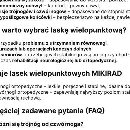
onomiczny uchwyt
– komfort i pewny chwyt,
sje trójnogów i czwórnogów
– dopasowane do stopnia stab
ypoślizgowe końcówki
– bezpieczeństwo na każdej nawier
 warto wybrać laskę wielopunktową?
przypadku
problemu z utrzymaniem równowagi
,
urazach lub operacjach kończyn dolnych
,
a
seniorów
potrzebujących stabilnego wsparcia przy chodz
dczas
rehabilitacji neurologicznej lub ortopedycznej
.
je lasek wielopunktowych MIKIRAD
jnogi ortopedyczne
– lekkie, poręczne i stabilne, idealne 
órnogi ortopedyczne
– zapewniają najwyższy poziom stabi
awnością ruchową.
ęściej zadawane pytania (FAQ)
óżni się trójnóg od czwórnoga?